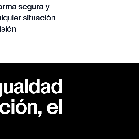
orma segura y
lquier situación
isión
gualdad
ión, el