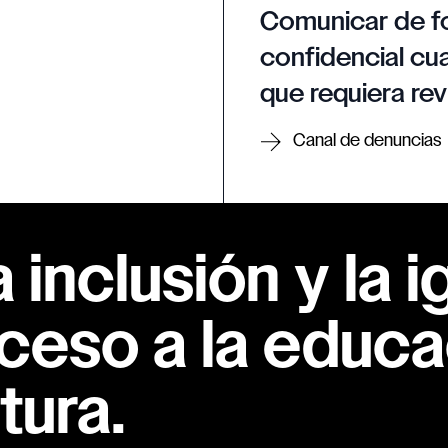
Comunicar de f
confidencial cua
que requiera rev
Canal de denuncias
inclusión y la i
ceso a la educac
tura.