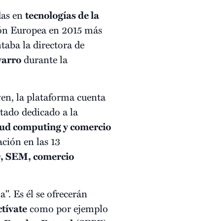
das en
tecnologías de la
ión Europea en 2015 más
taba la directora de
varro
durante la
ven, la plataforma cuenta
ado dedicado a la
loud computing y comercio
ción en las 13
O, SEM, comercio
. Es él se ofrecerán
tívate
como por ejemplo