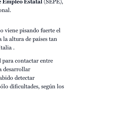
de Empleo Estatal
(SEPE),
onal.
mo viene pisando fuerte el
a la altura de países tan
alia .
d para contactar entre
a desarrollar
abido detectar
lo dificultades, según los