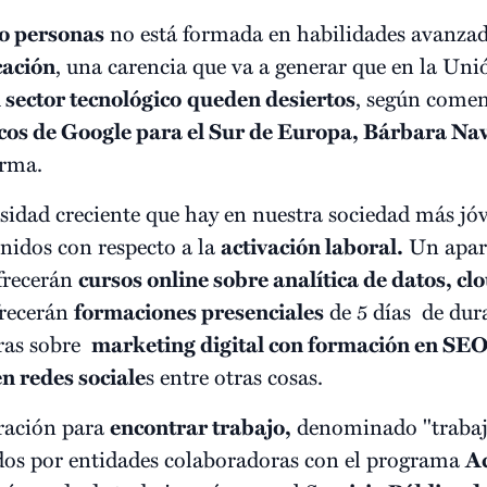
co personas
no está formada en habilidades avanza
cación
, una carencia que va a generar que en la Un
sector tecnológico
queden desiertos
, según comen
icos de Google para el Sur de Europa, Bárbara Na
orma.
cesidad creciente que hay en nuestra sociedad más jó
nidos con respecto a la
activación laboral.
Un apart
ofrecerán
cursos online sobre analítica de datos, c
frecerán
formaciones presenciales
de 5 días de dura
ras sobre
marketing digital con formación en SE
n redes sociale
s entre otras cosas.
aración para
encontrar trabajo,
denominado "trabaja"
idos por entidades colaboradoras con el programa
Ac