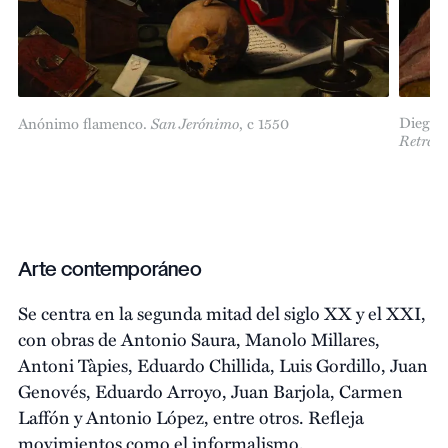
Diego R
Anónimo flamenco.
San Jerónimo
, c 1550
Retrato
Arte contemporáneo
Se centra en la segunda mitad del siglo XX y el XXI,
con obras de Antonio Saura, Manolo Millares,
Antoni Tàpies, Eduardo Chillida, Luis Gordillo, Juan
Genovés, Eduardo Arroyo, Juan Barjola, Carmen
Laffón y Antonio López, entre otros. Refleja
movimientos como el informalismo,