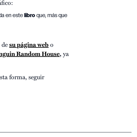
áfico:
ida en este
libro
que, más que
s de
su página web
o
nguin Random House
,
ya
sta forma, seguir