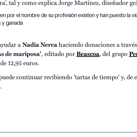
ra’, tal y como explica Jorge Martínez, diseñador gr
n por el nombre de su profesión existen y han puesto la v
da y ganada
ayudar a
Nadia Nerea
haciendo donaciones a travé
as de mariposa’
, editado por
Beascoa
, del grupo
Pe
 de 12,95 euros.
uede continuar recibiendo 'tartas de tiempo' y, de e
.