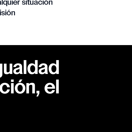
lquier situación
isión
gualdad
ión, el