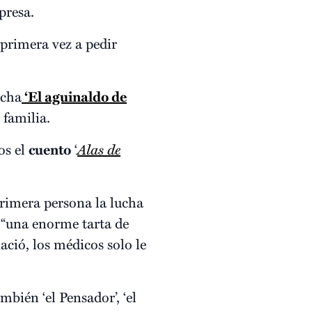
presa.
 primera vez a pedir
rcha
‘El aguinaldo de
 familia.
os el
cuento
‘
Alas de
primera persona la lucha
a “una enorme tarta de
ció, los médicos solo le
mbién ‘el Pensador’, ‘el