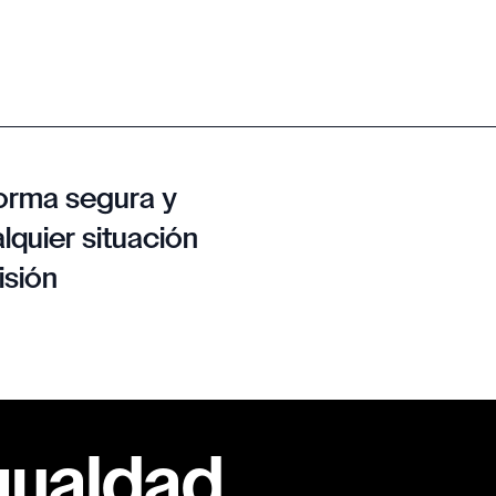
orma segura y
lquier situación
isión
gualdad