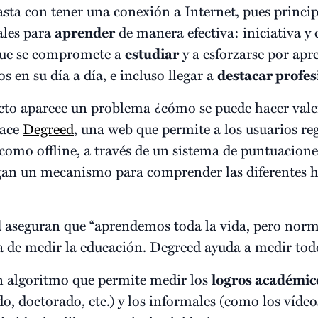
asta con tener una conexión a Internet, pues princ
ales para
aprender
de manera efectiva: iniciativa y
 que se compromete a
estudiar
y a esforzarse por apr
s en su día a día, e incluso llegar a
destacar profe
ecto aparece un problema ¿cómo se puede hacer vale
nace
Degreed
, una web que permite a los usuarios reg
 como offline, a través de un sistema de puntuacione
gan un mecanismo para comprender las diferentes ha
d
aseguran que “aprendemos toda la vida, pero norm
a de medir la educación. Degreed ayuda a medir todo
un algoritmo que permite medir los
logros académic
do, doctorado, etc.) y los informales (como los vídeos