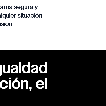
orma segura y
lquier situación
isión
gualdad
ión, el