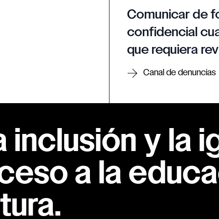
Comunicar de f
confidencial cua
que requiera rev
Canal de denuncias
inclusión y la i
ceso a la educac
tura.