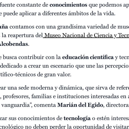
 fuente constante de
conocimientos
que podemos apr
 puede aplicar a diferentes ámbitos de la vida.
aña
contamos con una grandísima variedad de muse
 la reapertura del
Museo Nacional de Ciencia y Tec
Alcobendas
.
e busca contribuir con la
educación científica
y tecn
dedicado a crear un escenario que une las percepcio
tífico-técnicos de gran valor.
ear una sede moderna y dinámica, que sirva de refer
, profesores, familias e instituciones interesadas e
de vanguardia”, comenta
Marián del Egido
, directo
zar sus conocimientos de
tecnología
o estén interes
ecnológico no deben perder la oportunidad de visitar