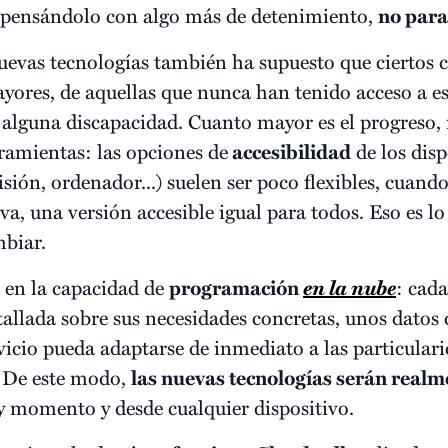
, pensándolo con algo más de detenimiento,
no para
uevas tecnologías también ha supuesto que ciertos c
ores, de aquellas que nunca han tenido acceso a es
n alguna discapacidad. Cuanto mayor es el progreso, 
rramientas: las opciones de
accesibilidad
de los disp
isión, ordenador...) suelen ser poco flexibles, cuan
a, una versión accesible igual para todos. Eso es lo
biar.
á en la capacidad de
programación
en la nube
: cad
tallada sobre sus necesidades concretas, unos datos 
vicio pueda adaptarse de inmediato a las particulari
. De este modo,
las nuevas tecnologías serán realm
 y momento y desde cualquier dispositivo.