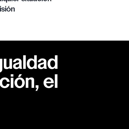
isión
gualdad
ión, el