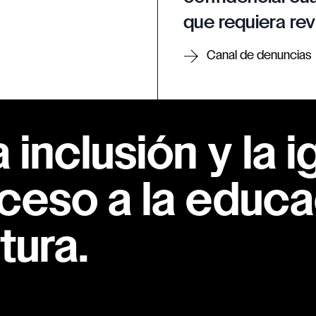
que requiera rev
Canal de denuncias
inclusión y la i
ceso a la educac
tura.