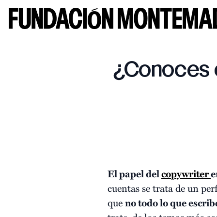
¿Conoces e
El papel del
copywriter
e
cuentas se trata de un per
que
no todo lo que escrib
trate de los temas más co