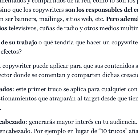
ino que los copywriters
son los responsables del c
ser banners, mailings, sitios web, etc.
Pero además
ios
televisivos, cuñas de radio y otros medios multi
 de su trabajo
o qué tendría que hacer un copywrite
efectos?
 copywriter puede aplicar para que sus contenidos s
l sector donde se comentan y comparten dichas creaci
zados
: este primer truco se aplica para cualquier cont
uestionamientos que atraparán al target desde que tie
.
ncabezado
: generarás mayor interés en tu audiencia. 
encabezado. Por ejemplo en lugar de “10 trucos” aña