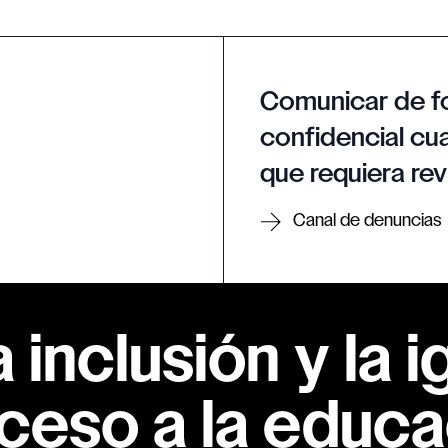
Comunicar de f
confidencial cua
que requiera rev
Canal de denuncias
inclusión y la i
ceso a la educac