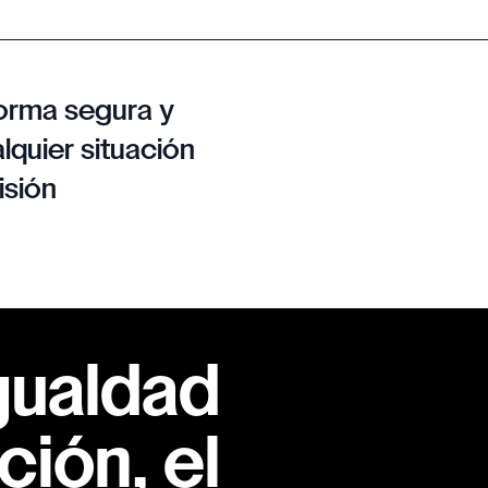
orma segura y
lquier situación
isión
gualdad
ión, el