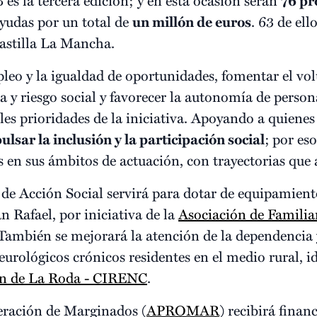
76 pr
ayudas por un total de
un millón de euros
. 63 de el
Castilla La Mancha.
leo y la igualdad de oportunidades, fomentar el vo
a y riesgo social y favorecer la autonomía de person
ales prioridades de la iniciativa. Apoyando a quiene
ulsar la inclusión y la participación social
;
por eso
 en sus ámbitos de actuación, con trayectorias que 
 de Acción Social servirá para dotar de equipamiento
 Rafael, por iniciativa de la
Asociación de Familia
 También se mejorará la atención de la dependencia 
rológicos crónicos residentes en el medio rural, i
on de La Roda - CIRENC
.
ración de Marginados (
APROMAR
) recibirá finan