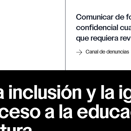
Comunicar de f
confidencial cua
que requiera rev
Canal de denuncias
inclusión y la i
ceso a la educac