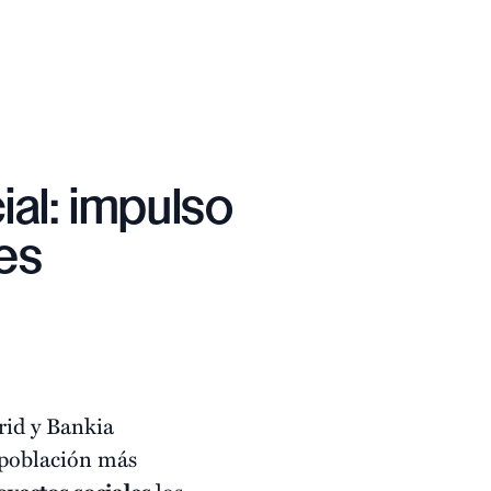
al: impulso
es
id y Bankia
 población más
los