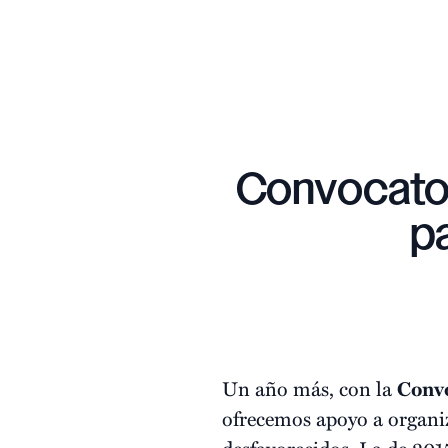
Convocator
p
Un año más, con la
Convo
ofrecemos apoyo a organiz
desfavorecidos. La de 2015