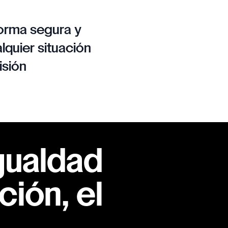
orma segura y
lquier situación
isión
gualdad
ión, el