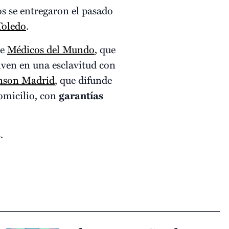
s se entregaron el pasado
Toledo
.
de
Médicos del Mundo
, que
iven en una esclavitud con
nson Madrid
, que difunde
domicilio, con
garantías
.