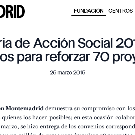
FUNDACIÓN
CENTROS
a de Acción Social 201
os para reforzar 70 pr
25 marzo 2015
ón Montemadrid
demuestra su compromiso con los p
 quienes los hacen posibles; en esta ocasión cola
 marzo, se hizo entrega de los convenios correspond
 con un millón de euros para impulsar 70 proyectos 