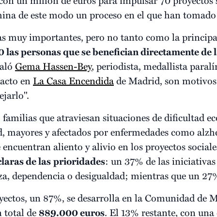
ina de este modo un proceso en el que han tomado
ras muy importantes, pero no tanto como la principal
las personas que se benefician directamente de la
ñaló
Gema Hassen-Bey
, periodista, medallista paral
 acto en
La Casa Encendida
de Madrid, son motivos 
ejarlo".
, familias que atraviesan situaciones de dificultad 
ad, mayores y afectados por enfermedades como alzh
e encuentran aliento y alivio en los proyectos socia
claras de las
prioridades
: un 37% de las iniciativa
eza, dependencia o desigualdad; mientras que un 27%
oyectos, un 87%, se desarrolla en la Comunidad de
n total de
889.000 euros
. El 13% restante, con una