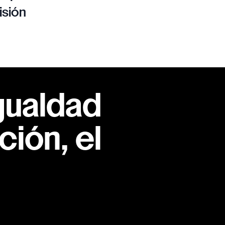
isión
gualdad
ión, el