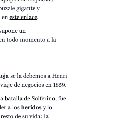
puzzle gigante y
s en
este enlace
.
supone un
e en todo momento a la
oja
se la debemos a Henri
viaje de negocios en 1859.
la
batalla de Solferino
, fue
der a los
heridos
y lo
resto de su vida: la