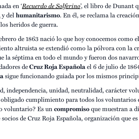
ada en ‘
Recuerdo de Solferino
’, el libro de Dunant
a
y del
humanitarismo
. En él, se reclama la creació
 los heridos de guerra.
febrero de 1863 nació lo que hoy conocemos como e
ento altruista se extendió como la pólvora con la c
ue la séptima en todo el mundo y fueron dos navarro
dadores de
Cruz Roja Española
el 6 de julio de 186
ia
sigue funcionando guiada por los mismos princip
 independencia, unidad, neutralidad, carácter volu
de obligado cumplimiento para todos los voluntarios
o voluntario? Es un
compromiso
que muestran a d
e socios de Cruz Roja Española, organización que e