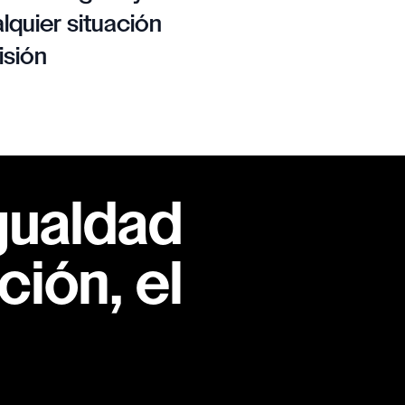
lquier situación
isión
gualdad
ión, el