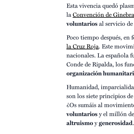
Esta vivencia quedó plasm
la
Convención de Ginebr
voluntarios
al servicio de
Poco tiempo después, en 
la Cruz Roja
. Este movimi
nacionales. La española f
Conde de Ripalda, los fun
organización humanitar
Humanidad, imparcialidad,
son los siete principios 
¿Os sumáis al movimient
voluntarios
y el millón d
altruismo
y
generosidad
.