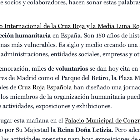
de socios y colaboradores, hacen sonar estas palabr
 Internacional de la Cruz Roja y la Media Luna Ro
cción humanitaria
en España. Son 150 años de hist
sonas más vulnerables. Es siglo y medio creando una
, administraciones, entidades sociales, empresas y ot
emoración, miles de
voluntarios
se dan hoy cita en 
res de Madrid como el Parque del Retiro, la Plaza M
bles de
Cruz Roja Española
han diseñado una jorna
 los miembros de la organización humanitaria pueda
 actividades, exposiciones y exhibiciones.
 lugar esta mañana en el
Palacio Municipal de Congr
do por Su Majestad la
Reina Doña Letizia
. Pero ade
las actividades previstas para hoy: exposiciones de 