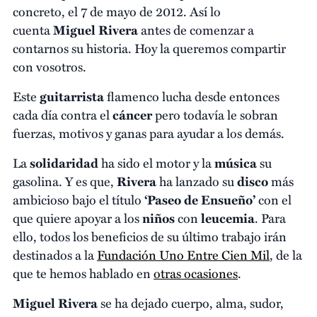
concreto, el 7 de mayo de 2012. Así lo
cuenta
Miguel Rivera
antes de comenzar a
contarnos su historia. Hoy la queremos compartir
con vosotros.
Este
guitarrista
flamenco lucha desde entonces
cada día contra el
cáncer
pero todavía le sobran
fuerzas, motivos y ganas para ayudar a los demás.
La
solidaridad
ha sido el motor y la
música
su
gasolina. Y es que,
Rivera
ha lanzado su
disco
más
ambicioso bajo el título
‘Paseo de Ensueño’
con el
que quiere apoyar a los
niños
con
leucemia
. Para
ello, todos los beneficios de su último trabajo irán
destinados a la
Fundación Uno Entre Cien Mil
, de la
que te hemos hablado en
otras ocasiones
.
Miguel Rivera
se ha dejado cuerpo, alma, sudor,