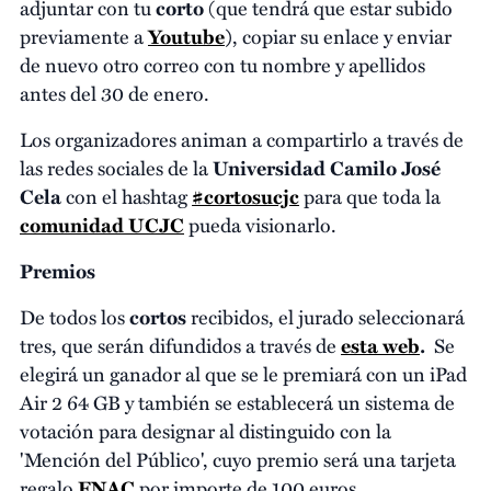
adjuntar con tu
corto
(que tendrá que estar subido
previamente a
Youtube
)
, copiar su enlace y enviar
de nuevo otro correo con tu nombre y apellidos
antes del 30 de enero.
Los organizadores animan a compartirlo a través de
las redes sociales de la
Universidad Camilo José
Cela
con el hashtag
#cortosucjc
para que toda la
comunidad UCJC
pueda visionarlo.
Premios
De todos los
cortos
recibidos, el jurado seleccionará
tres, que serán difundidos a través de
esta web
.
Se
elegirá un ganador al que se le premiará con un iPad
Air 2 64 GB y también se establecerá un sistema de
votación para designar al distinguido con la
'Mención del Público', cuyo premio será una tarjeta
regalo
FNAC
por importe de 100 euros.