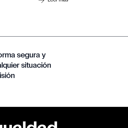
orma segura y
lquier situación
isión