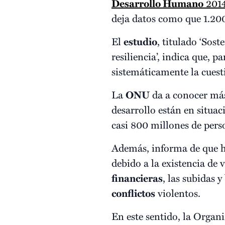
Desarrollo Humano
201
deja datos como que 1.200
El
estudio
, titulado ‘Sos
resiliencia’, indica que, p
sistemáticamente la cuest
La
ONU
da a conocer más
desarrollo están en situa
casi 800 millones de pers
Además, informa de que ha
debido a la existencia de 
financieras
, las subidas 
conflictos
violentos.
En este sentido, la Organ