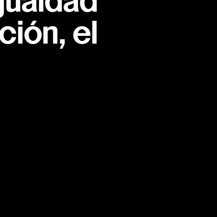
gualdad
ión, el