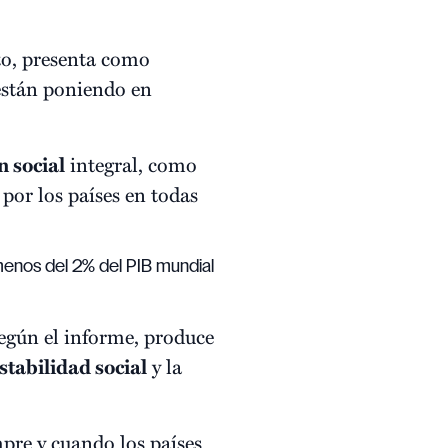
eto, presenta como
 están poniendo en
n social
integral, como
por los países en todas
menos del 2% del PIB mundial
egún el informe, produce
stabilidad social
y la
mpre y cuando los países