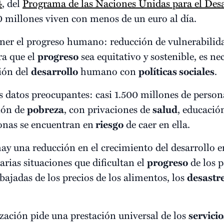
4
, del
Programa de las Naciones Unidas para el Desa
 millones viven con menos de un euro al día.
tener el progreso humano: reducción de vulnerabilid
ara que el
progreso
sea equitativo y sostenible, es ne
ión del
desarrollo
humano con
políticas sociales
.
 datos preocupantes: casi 1.500 millones de persona
ción de
pobreza
, con privaciones de
salud
, educació
onas se encuentran en
riesgo
de caer en ella.
y una reducción en el crecimiento del desarrollo en
varias situaciones que dificultan el
progreso
de los p
y bajadas de los precios de los alimentos, los
desastr
ización pide una prestación universal de los
servicio