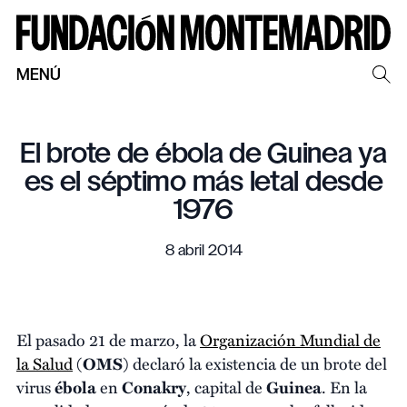
MENÚ
El brote de ébola de Guinea ya
es el séptimo más letal desde
1976
8 abril 2014
El pasado 21 de marzo, la
Organización Mundial de
la Salud
(
OMS
) declaró la existencia de un brote del
virus
ébola
en
Conakry
, capital de
Guinea
. En la