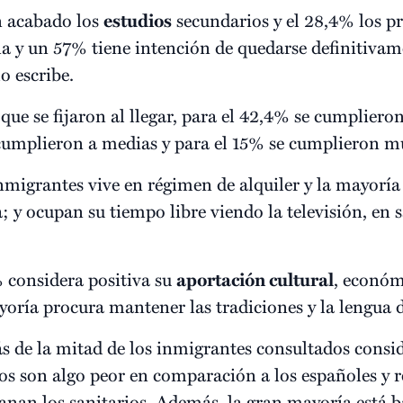
n acabado los
estudios
secundarios y el 28,4% los p
a y un 57% tiene intención de quedarse definitiva
o escribe.
que se fijaron al llegar, para el 42,4% se cumplier
cumplieron a medias y para el 15% se cumplieron mu
nmigrantes vive en régimen de alquiler y la mayoría 
a; y ocupan su tiempo libre viendo la televisión, en s
 considera positiva su
aportación cultural
, económ
yoría procura mantener las tradiciones y la lengua d
s de la mitad de los inmigrantes consultados consi
os son algo peor en comparación a los españoles y re
anan los sanitarios. Además, la gran mayoría está b