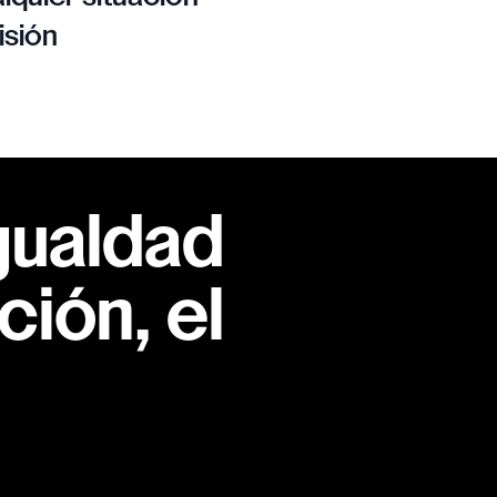
isión
gualdad
ión, el