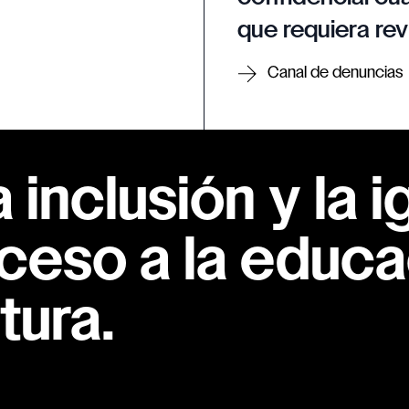
que requiera rev
Canal de denuncias
inclusión y la i
ceso a la educac
tura.