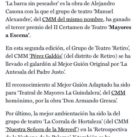
‘La barca sin pescador’ es la obra de Alejandro
Casona con la que el grupo de teatro ‘Manuel
Alexandre’, del
CMM del mismo nombre
, ha ganado
el tercer premio del II Certamen de Teatro ‘
Mayores
a Escena’
.
En esta segunda edición, el Grupo de Teatro ‘Retiro’,
del CMM
'Pérez Galdós'
(del distrito de Retiro) se ha
llevado el galardón al Mejor Guión Original por ‘La
Antesala del Padre Justo’.
El reconocimiento al Mejor Guión Adaptado ha sido
para ‘Teatral de Mayores La Guindalera’, del
CMM
homónimo, por la obra ‘Don Armando Gresca’.
Por último, la mejor ambientación ha sido la del
grupo de teatro ‘La Corrala de Hortaleza’ (del CMM
'Nuestra Señora de la Merced'
) en la ‘Retrospectiva
de la Verbena de la Paloma’. Y también se ha