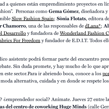
dad a quienes están emprendimiento proyectos en lín
ashion”. Personas como
Gema Gómez
, diseñadora y
enible
Slow Fashion Spain
;
Sònia Flotats
, editora d
r Chamorro
, una de las responsables de
dLana*
;
Al
l Desarrollo
y fundadora de
Wonderland Fashion 
abrics For Freedom
y fundador de E.D.I.T. Todos ell
blico asistente podrá formar parte del encuentro pr
bate. Sin duda promete, y hay mucho de lo que apre
en este sector.Para ir abriendo boca, conoce a los
pon
a moda alternativa, cuidada y en donde se respete l
emprendedor social? Anímate. Jueves 27 entre las 1
as del centro de coworking Huge Minds
(calle Ge