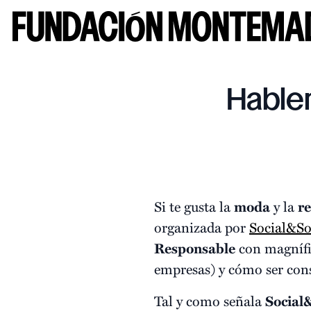
Hable
Si te gusta la
moda
y la
re
organizada por
Social&So
Responsable
con magnífi
empresas) y cómo ser cons
Tal y como señala
Social