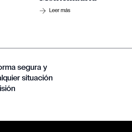
orma segura y
lquier situación
isión