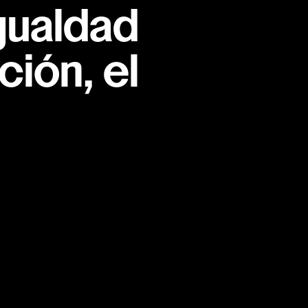
gualdad
ión, el