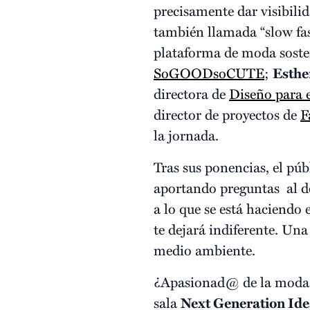
precisamente dar visibili
también llamada “slow f
plataforma de moda sost
SoGOODsoCUTE
;
Esthe
directora de
Diseño para e
director de proyectos de
F
la jornada.
Tras sus ponencias, el pú
aportando preguntas al de
a lo que se está haciendo 
te dejará indiferente. Un
medio ambiente.
¿Apasionad@ de la moda? ¿
sala
Next Generation Ide