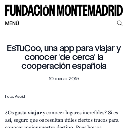
MENÚ
EsTuCoo, una app para viajar y
conocer 'de cerca' la
cooperación española
10 marzo 2015
Foto: Aecid
¿Os gusta
viajar
y conocer lugares increíbles? Si es
así, seguro que os resultan útiles ciertos trucos para
conocer mejor vuestro destino. Pues hoy os