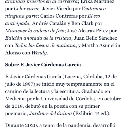
animales muertos en la carretera
; Erika Martínez
Color carne
Ventanas a
por
; Javier Vicedo por
ninguna parte
El eco
; Carlos Contreras por
anticipado
; Andrés Catalán y Ben Clark por
Mantener la cadena de frío
; José Alcaraz Pérez por
Edición anotada de la tristeza
; Juan Bello Sánchez
Todas las fiestas de mañana
con
, y Martha Asunción
Wendy
Alonso con
.
Sobre F. Javier Cárdenas García
F. Javier Cárdenas García (Lucena, Córdoba, 12 de
julio de 1997) se inició muy tempranamente en el
camino de la lectura y la escritura. Graduado en
Medicina por la Universidad de Córdoba, en octubre
de 2019, debutó en la poesía con su primer
Jardines del ánima
poemario,
(Exlibric, 1ª ed.).
Durante 2020, a tenor de la pandemia, desarrolló