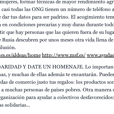
 mujeres, formar técnicas de mayor rendimiento agrí
, casi todas las ONG tienen un número de teléfono a
 dar tus datos para ser padrino. El acogimiento te
n en condiciones precarias y muy duras durante todo
tir que hay personas que las quieren fuera de su lug
e Rusia descubren por unos meses otra vida llena de
lusión.
les.es/aldeas/home
http://www.msf.es/
www.ayudae
DARID
AD Y DATE UN HOMENAJE. Lo importante es
mas, y muchas de ellas además te encantarán. Puedes:
das de comercio justo tus regalos: los productos son
a muchas personas de países pobres. Otra manera de
rganización para ayudar a colectivos desfavorecidos
s solidarias...