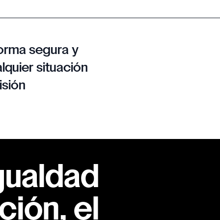
orma segura y
lquier situación
isión
gualdad
ión, el