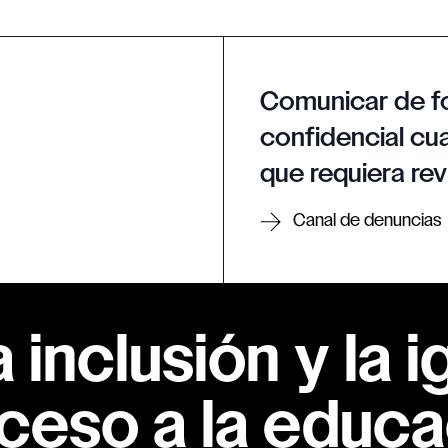
Comunicar de f
confidencial cua
que requiera rev
Canal de denuncias
inclusión y la i
ceso a la educac