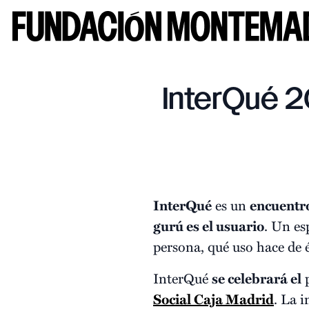
InterQué 2
InterQué
es un
encuentro
gurú es el usuario
. Un es
persona, qué uso hace de 
InterQué
se celebrará el
p
Social Caja Madrid
. La i