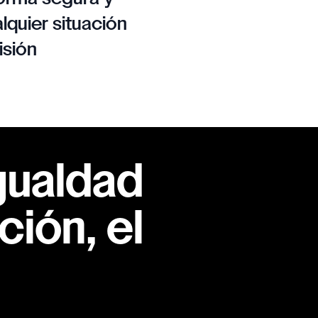
lquier situación
isión
gualdad
ión, el