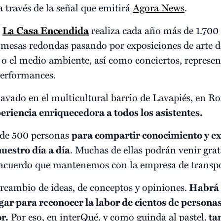
a través de la señal que emitirá
Agora News
.
,
La Casa Encendida
realiza cada año más de 1.700 
 o mesas redondas pasando por exposiciones de arte 
d o el medio ambiente, así como conciertos, represen
erformances.
lavado en el multicultural barrio de Lavapiés, en R
riencia enriquecedora a todos los asistentes.
de 500 personas
para compartir conocimiento y ex
uestro día a día
. Muchas de ellas podrán venir grat
al acuerdo que mantenemos con la empresa de transp
rcambio de ideas, de conceptos y opiniones.
Habrá e
gar para reconocer la labor de cientos de personas
r.
Por eso, en interQué, y como guinda al pastel,
tam