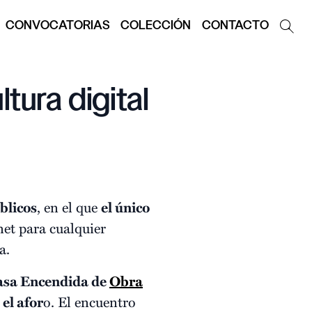
CONVOCATORIAS
COLECCIÓN
CONTACTO
ura digital
blicos
, en el que
el único
et para cualquier
a.
asa Encendida de
Obra
el afor
o. El encuentro