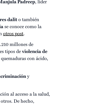
Manjula Padreep
, líder
es dalit
o también
ia
se conoce como la
en
otros post
.
.210 millones de
tes tipos de
violencia
de
as quemaduras con ácido,
scriminación
y
ción al acceso a la salud,
e otros. De hecho,