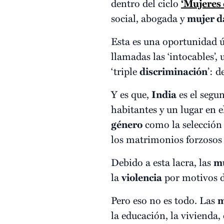
dentro del ciclo
‘Mujeres 
social, abogada y
mujer da
Esta es una oportunidad ú
llamadas las ‘intocables’
‘triple
discriminación
’: 
Y es que,
India
es el segu
habitantes y un lugar en 
género
como la selección 
los matrimonios forzosos o
Debido a esta lacra, las
m
la
violencia
por motivos de
Pero eso no es todo. Las
m
la educación, la vivienda, 