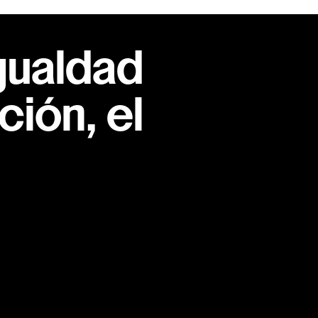
gualdad
ión, el