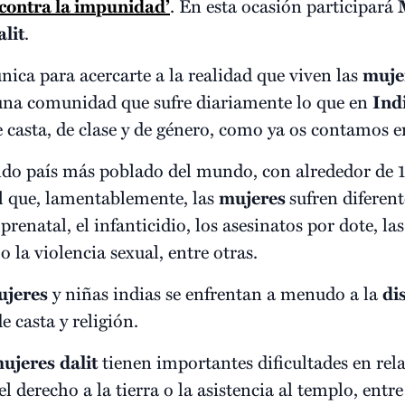
contra la impunidad’
. En esta ocasión participará
lit
.
nica para acercarte a la realidad que viven las
mujer
, una comunidad que sufre diariamente lo que en
Ind
de casta, de clase y de género, como ya os contamos 
ndo país más poblado del mundo, con alrededor de 1
el que, lamentablemente, las
mujeres
sufren diferen
prenatal, el infanticidio, los asesinatos por dote, l
 la violencia sexual, entre otras.
ujeres
y niñas indias se enfrentan a menudo a la
di
 casta y religión.
ujeres
dalit
tienen importantes dificultades en rela
el derecho a la tierra o la asistencia al templo, entr