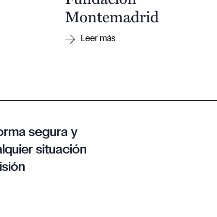
Montemadrid
orma segura y
lquier situación
isión