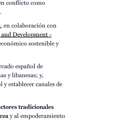
 en conflicto como
.
z
, en colaboración con
ng and Development -
oeconómico sostenible y
ercado español de
s y libanesas; y,
 y establecer canales de
ectores tradicionales
eza
y al empoderamiento