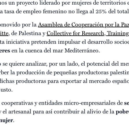
mos un proyecto liderado por mujeres de territorios
a tasa de empleo femenino no llega al 25% del total
romovido por la
Asamblea de Cooperación por la Pa
itte
, de Palestina y
Collective for Research, Traini
a iniciativa pretenden impulsar el desarrollo soci
eres
en la cuenca del mar Mediterráneo.
se quiere analizar, por un lado, el potencial del m
ber la producción de pequeñas productoras palestina
 dichas productoras para exportar al mercado español
justo.
 cooperativas y entidades micro-empresariales de
s
el artesanal para así contribuir al alivio de la
pobr
mujer
.