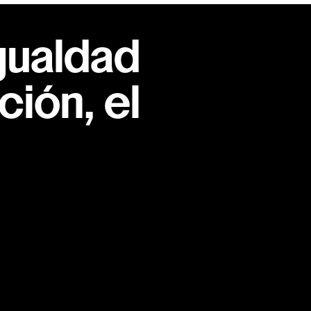
gualdad
ión, el