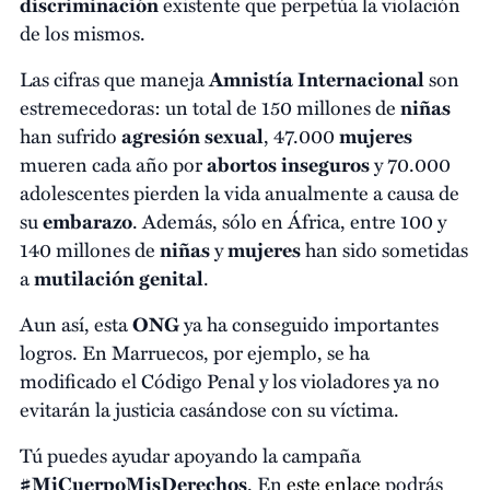
discriminación
existente que perpetúa la violación
de los mismos.
Las cifras que maneja
Amnistía Internacional
son
estremecedoras: un total de 150 millones de
niñas
han sufrido
agresión
sexual
, 47.000
mujeres
mueren cada año por
abortos inseguros
y 70.000
adolescentes pierden la vida anualmente a causa de
su
embarazo
. Además, sólo en África, entre 100 y
140 millones de
niñas
y
mujeres
han sido sometidas
a
mutilación genital
.
Aun así, esta
ONG
ya ha conseguido importantes
logros. En Marruecos, por ejemplo, se ha
modificado el Código Penal y los violadores ya no
evitarán la justicia casándose con su víctima.
Tú puedes ayudar apoyando la campaña
#MiCuerpoMisDerechos
. En
este enlace
podrás