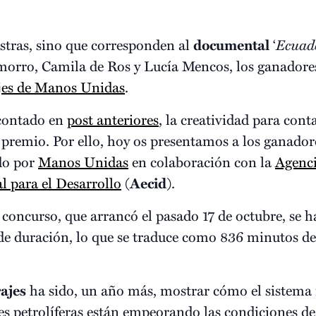
stras, sino que corresponden al
documental
‘
Ecuado
orro, Camila de Ros y Lucía Mencos, los ganadores 
jes de Manos Unidas
.
 contado en
post anteriores
, la creatividad para cont
 premio. Por ello, hoy os presentamos a los ganadore
do por
Manos Unidas
en colaboración con la
Agenci
l para el Desarrollo
(
Aecid
).
 concurso, que arrancó el pasado 17 de octubre, se 
de duración, lo que se traduce como 836 minutos d
ajes
ha sido, un año más, mostrar cómo el sistema 
es petrolíferas están empeorando las condiciones de