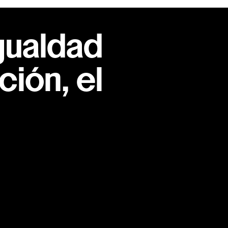
gualdad
ión, el