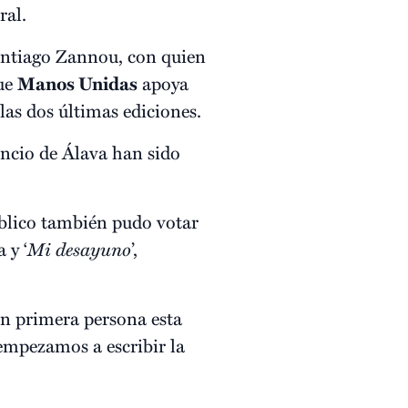
ral.
Santiago Zannou, con quien
que
Manos Unidas
apoya
las dos últimas ediciones.
encio de Álava han sido
úblico también pudo votar
 y ‘
Mi desayuno
’,
en primera persona esta
 empezamos a escribir la