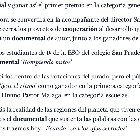
ial
y ganar así el primer premio en la categoría gene
dora se convertirá en la acompañante del director 
e cerca los proyectos de
cooperación
al desarrollo 
rá un
documental
de autor, junto a los ganadores de 
los estudiantes de 1º de la ESO del colegio San Prud
mental
‘
Rompiendo mitos
’.
cidos dentro de las votaciones del jurado, pero el p
igue el ritmo
’ como ganador en la primera categoría
l Divino Pastor Málaga, en la categoría escuelas.
s la realidad de las regiones del planeta que viven 
os el
documental
que sustenta las palabras con las
os traemos hoy: '
Ecuador con los ojos cerrados
'.