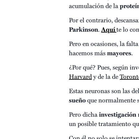
acumulación de la
proteí
Por el contrario, descansa
Parkinson
.
Aquí
te lo co
Pero en ocasiones, la falt
hacemos más
mayores
.
¿Por qué? Pues, según inv
Harvard
y de la de
Toront
Estas neuronas son las del
sueño
que normalmente se
Pero dicha
investigación
n
un posible tratamiento q
Con él no solo se intentar