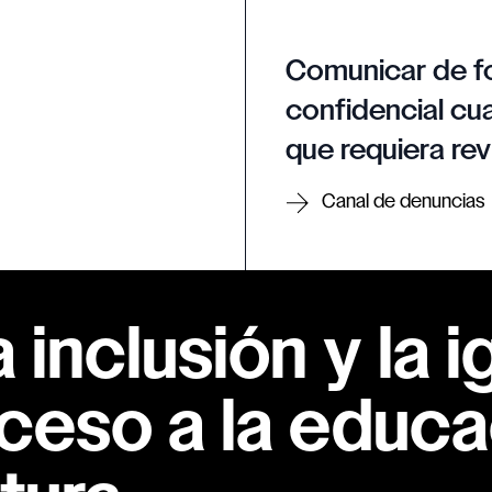
Comunicar de f
confidencial cua
que requiera rev
Canal de denuncias
inclusión y la i
ceso a la educac