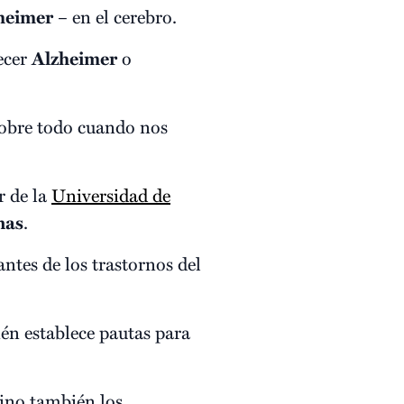
heimer
– en el cerebro.
decer
Alzheimer
o
obre todo cuando nos
r de la
Universidad de
nas
.
antes de los trastornos del
ién establece pautas para
sino también los