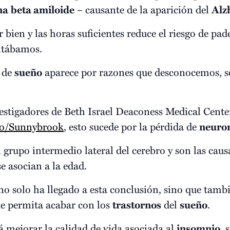
na
beta amiloide
– causante de la aparición del
Alz
r bien y las horas suficientes reduce el riesgo de pa
ntábamos.
a de
sueño
aparece por razones que desconocemos, s
estigadores de Beth Israel Deaconess Medical Cente
o/Sunnybrook
, esto sucede por la pérdida de
neuro
 grupo intermedio lateral del cerebro y son las caus
 asocian a la edad.
o solo ha llegado a esta conclusión, sino que tamb
ue permita acabar con los
trastornos
del
sueño
.
á mejorar la calidad de vida asociada al
insomnio
, 