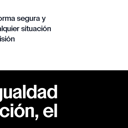
orma segura y
lquier situación
isión
gualdad
ión, el