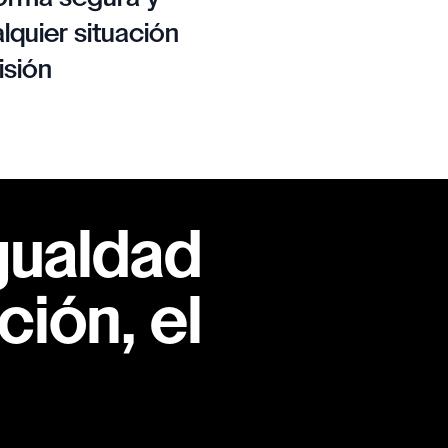
lquier situación
isión
gualdad
ión, el