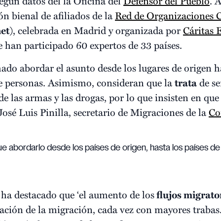
según datos del la Oficina del
Defensor del Pueblo
. 
n bienal de afiliados de la
Red de Organizaciones Cr
et
), celebrada en Madrid y organizada por
Cáritas 
e han participado 60 expertos de 33 países.
ado abordar el asunto desde los lugares de origen ha
de personas. Asimismo, consideran que la
trata
de se
e las armas y las drogas, por lo que insisten en qu
José Luis Pinilla, secretario de Migraciones de la
Co
e abordarlo desde los países de origen, hasta los países de 
 ha destacado que ‘el aumento de los
flujos migrato
ción de la migración, cada vez con mayores traba