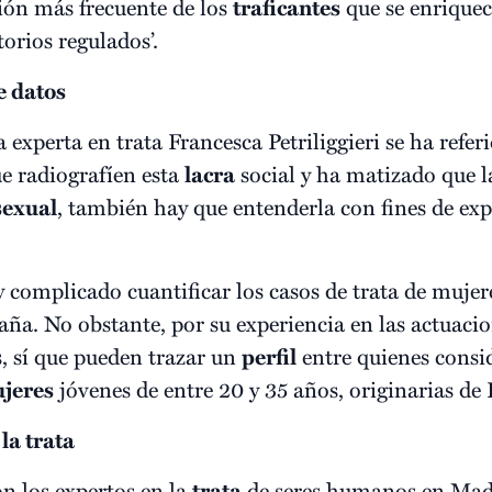
ión más frecuente de los
traficantes
que se enriquec
orios regulados’.
e datos
 experta en trata Francesca Petriliggieri se ha refer
ue radiografíen esta
lacra
social y ha matizado que l
sexual
, también hay que entenderla con fines de exp
y complicado cuantificar los casos de trata de mujer
aña. No obstante, por su experiencia en las actuaci
s, sí que pueden trazar un
perfil
entre quienes consi
jeres
jóvenes de entre 20 y 35 años, originarias de
la trata
n los expertos en la
trata
de seres humanos en Madr