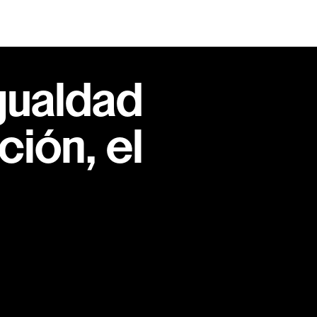
gualdad
ión, el