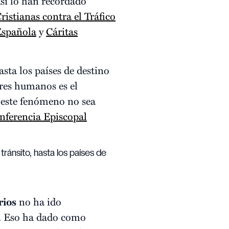
Así lo han recordado
istianas contra el Tráfico
Española
y
Cáritas
sta los países de destino
res humanos es el
e este fenómeno no sea
nferencia Episcopal
tránsito, hasta los países de
rios
no ha ido
s. Eso ha dado como