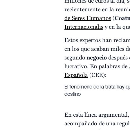
millones de euros al día, 
recientemente en la reunió
de Seres Humanos
(
Coatn
Internacionalis
y en la qu
Estos expertos han reclam
en los que acaban miles 
segundo
negocio
después d
lucrativo. En palabras de 
Española
(CEE):
El fenómeno de la trata hay qu
destino
En esta línea argumental,
acompañado de una regula