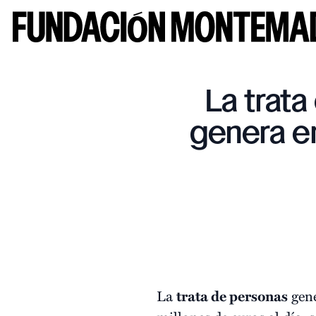
La trata
genera e
La
trata de personas
gene