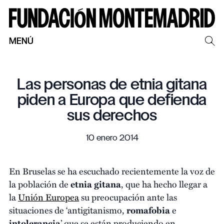
MENÚ
Las personas de etnia gitana
piden a Europa que defienda
sus derechos
10 enero 2014
En Bruselas se ha escuchado recientemente la voz de
la población de
etnia gitana
, que ha hecho llegar a
la
Unión Europea
su preocupación ante las
situaciones de ‘antigitanismo,
romafobia
e
intolerancia
’ que se están produciendo en