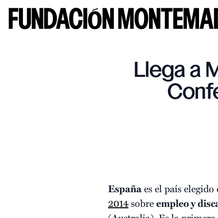
Llega a M
Conf
España
es el país elegido
2014
sobre
empleo y disc
(Australia). Es la primer