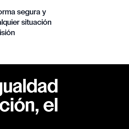
orma segura y
lquier situación
isión
gualdad
ión, el