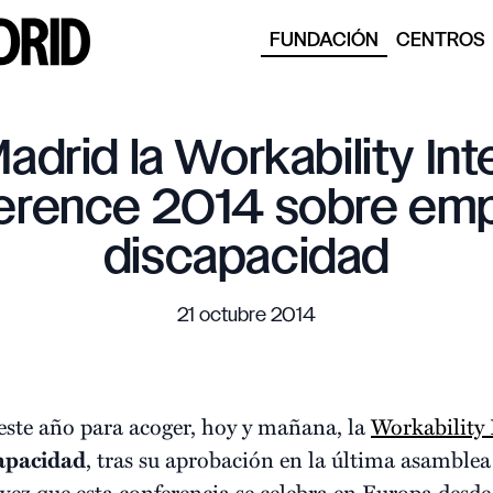
FUNDACIÓN
CENTROS
adrid la Workability Int
erence 2014 sobre emp
discapacidad
21 octubre 2014
 este año para acoger, hoy y mañana, la
Workability 
apacidad
, tras su aprobación en la última asamble
a vez que esta conferencia se celebra en Europa desd