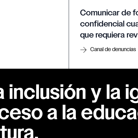
Comunicar de f
confidencial cua
que requiera rev
Canal de denuncias
inclusión y la i
ceso a la educac
tura.