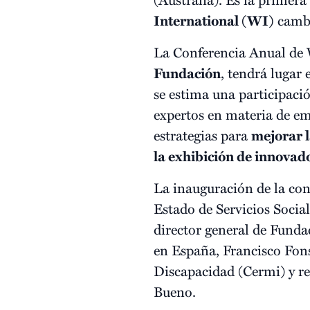
International (WI)
cambi
La Conferencia Anual de W
Fundación
, tendrá lugar 
se estima una participaci
expertos en materia de em
estrategias para
mejorar l
la exhibición de innovado
La inauguración de la conf
Estado de Servicios Socia
director general de Fund
en España, Francisco Fons
Discapacidad (Cermi) y r
Bueno.