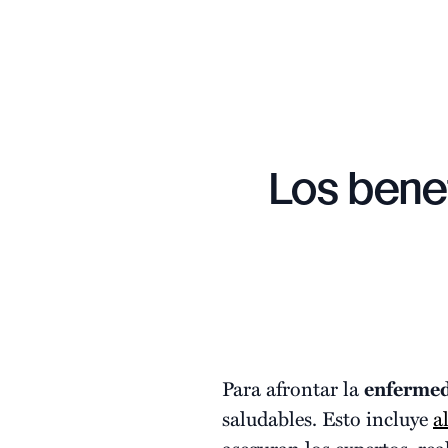
Los benef
Para afrontar la
enfermed
saludables. Esto incluye
a
aseguran los expertos, rea