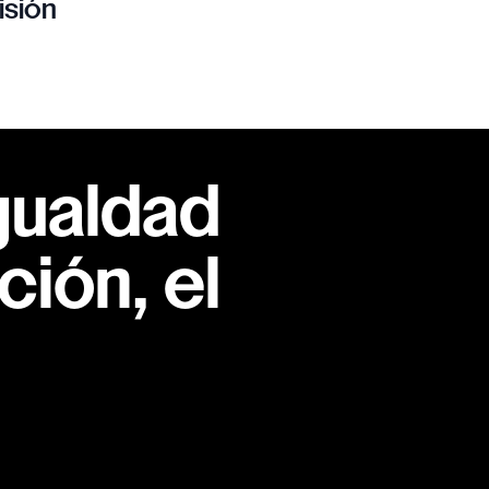
isión
gualdad
ión, el