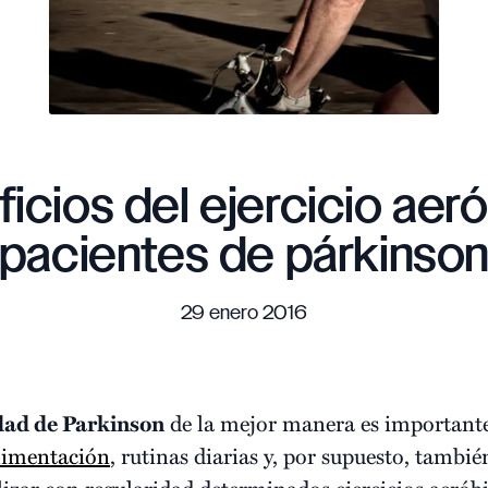
icios del ejercicio aer
pacientes de párkinso
29 enero 2016
ad de Parkinson
de la mejor manera es importante
limentación
, rutinas diarias y, por supuesto, tambi
lizar con regularidad determinados ejercicios aerób