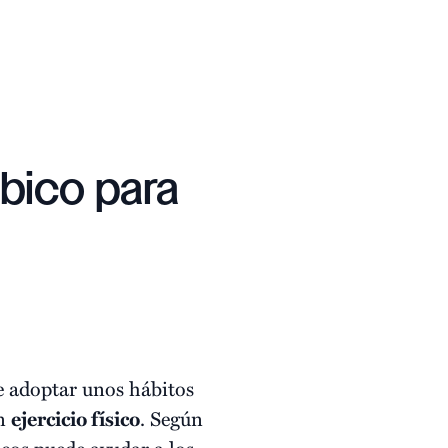
óbico para
n
 adoptar unos hábitos
én
ejercicio físico
. Según
icos puede ayudar a los