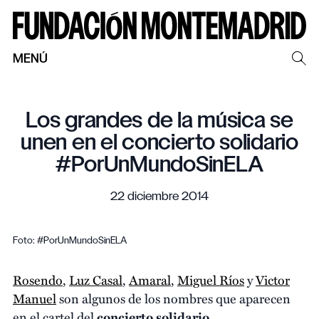
MENÚ
Los grandes de la música se
unen en el concierto solidario
#PorUnMundoSinELA
22 diciembre 2014
Foto: #PorUnMundoSinELA
Rosendo
,
Luz Casal
,
Amaral
,
Miguel Ríos
y
Victor
Manuel
son algunos de los nombres que aparecen
en el cartel del
concierto solidario