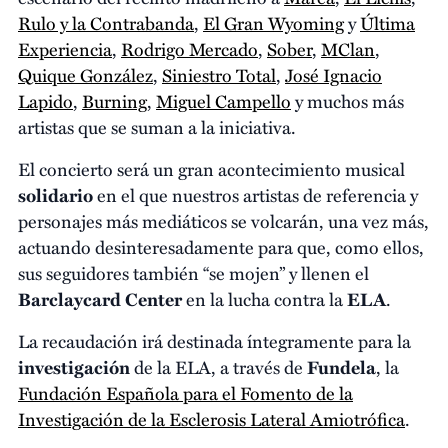
Rulo y la Contrabanda
,
El Gran Wyoming
y
Última
Experiencia
,
Rodrigo Mercado
,
Sober
,
MClan
,
Quique González
,
Siniestro Total
,
José Ignacio
Lapido
,
Burning
,
Miguel Campello
y muchos más
artistas que se suman a la iniciativa.
El concierto será un gran acontecimiento musical
solidario
en el que nuestros artistas de referencia y
personajes más mediáticos se volcarán, una vez más,
actuando desinteresadamente para que, como ellos,
sus seguidores también “se mojen” y llenen el
Barclaycard Center
en la lucha contra la
ELA
.
La recaudación irá destinada íntegramente para la
investigación
de la ELA, a través de
Fundela
, la
Fundación Española para el Fomento de la
Investigación de la Esclerosis Lateral Amiotrófica
.