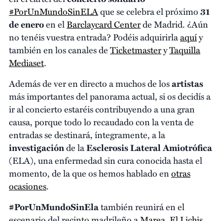
#PorUnMundoSinELA
que se celebra el próximo
31
de enero
en el
Barclaycard Center
de Madrid. ¿Aún
no tenéis vuestra entrada? Podéis adquirirla
aquí
y
también en los canales de
Ticketmaster
y
Taquilla
Mediaset
.
Además de ver en directo a muchos de los
artistas
más importantes del panorama actual, si os decidís a
ir al concierto estaréis contribuyendo a una gran
causa, porque todo lo recaudado con la venta de
entradas se destinará, íntegramente, a la
investigación
de la
Esclerosis Lateral Amiotrófica
(ELA), una enfermedad sin cura conocida hasta el
momento, de la que os hemos hablado en
otras
ocasiones
.
#PorUnMundoSinEla
también reunirá en el
escenario del recinto madrileño a
Marea
,
El Lichis
,