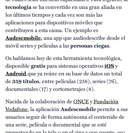
tecnología
se ha convertido en una gran aliada en
los últimos tiempos y cada vez son más las
aplicaciones para dispositivos móviles que
contribuyen a esta causa. Un ejemplo es
Audescmobile
,
una app que audiodescribe desde el
móvil series y películas a las
personas ciegas
.
Os hablamos hoy de esta herramienta tecnológica,
disponible
gratis
para sistemas operativos
iOS
y
Android
,que ya reúne en su base de datos un total
de
359 títulos
, entre películas (258), series (76),
documentales (17) y cortometrajes (8).
Nacida de la colaboración de
ONCE
y
Fundación
Vodafone
, la aplicación
Audescmobile
permite a sus
usuarios seguir de forma autónoma el contenido de
una serie, película o documental que se esté
proyectando en la tele o en el cine y que cuente, eso