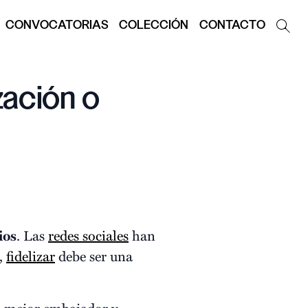
CONVOCATORIAS
COLECCIÓN
CONTACTO
zación o
ios
. Las
redes sociales
han
á,
fidelizar
debe ser una
el mejor embajador y