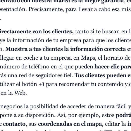
idelizado con nuestra marca es la mejor garantía
esentación. Precisamente, para llevar a cabo esa mis
.
irectamente con los clientes,
tanto si te buscan en 
e la información de tu empresa para que los client
vo.
Muestra a tus clientes la información correcta
 llegar en coche a tu empresa en Maps, el horario de
número de teléfono en el que pueden
hacer clic par
s una red de seguidores fiel.
Tus clientes pueden 
utilizar el botón +1 para recomendar tu contenido y 
 en la Web.
 negocios la posibilidad de acceder de manera fácil y
one a su disposición. Así, por ejemplo, estos
podrá
 contacto,
sus
coordenadas en el mapa
, editar la
i