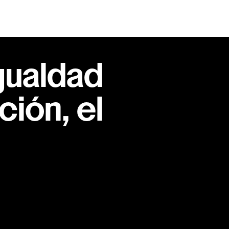
gualdad
ión, el