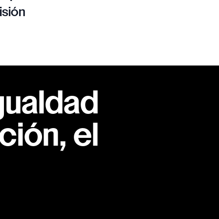
isión
gualdad
ión, el