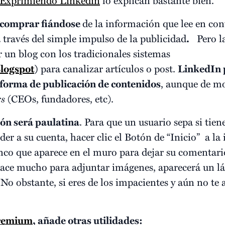
comprar fiándose
de la información que lee en con
 través del simple impulso de la publicidad
.
Pero la
r un blog con los tradicionales sistemas
logspot
)
para canalizar artículos o post.
LinkedIn p
taforma de publicación de contenidos
, aunque de m
rs
(CEOs, fundadores, etc).
ón será paulatina
. Para que un usuario sepa si tien
er a su cuenta, hacer clic el Botón de “Inicio” a la 
nco que aparece en el muro para dejar su comentario
ace mucho para adjuntar imágenes, aparecerá un láp
No obstante, si eres de los impacientes y aún no te 
premium
, añade otras utilidades: