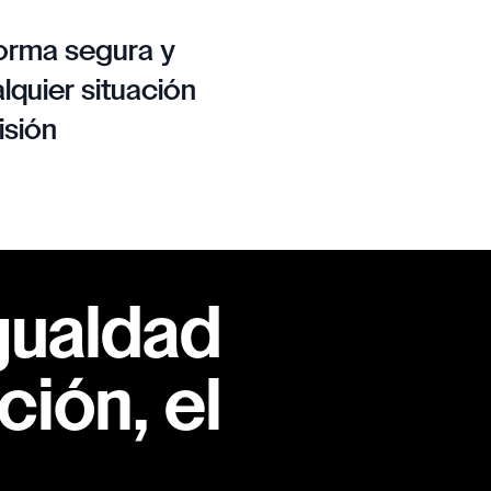
orma segura y
lquier situación
isión
gualdad
ión, el