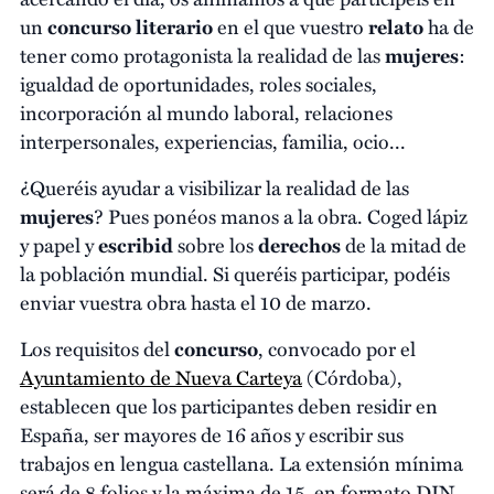
un
concurso
literario
en el que vuestro
relato
ha de
tener como protagonista la realidad de las
mujeres
:
igualdad de oportunidades, roles sociales,
incorporación al mundo laboral, relaciones
interpersonales, experiencias, familia, ocio...
¿Queréis ayudar a visibilizar la realidad de las
mujeres
? Pues ponéos manos a la obra. Coged lápiz
y papel y
escribid
sobre los
derechos
de la mitad de
la población mundial. Si queréis participar, podéis
enviar vuestra obra hasta el 10 de marzo.
Los requisitos del
concurso
, convocado por el
Ayuntamiento de Nueva Carteya
(Córdoba),
establecen que los participantes deben residir en
España, ser mayores de 16 años y escribir sus
trabajos en lengua castellana. La extensión mínima
será de 8 folios y la máxima de 15, en formato DIN