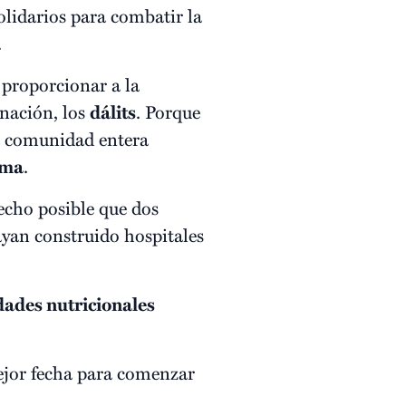
olidarios para combatir la
.
proporcionar a la
inación, los
dálits
. Porque
na comunidad entera
oma
.
echo posible que dos
ayan construido hospitales
dades nutricionales
ejor fecha para comenzar