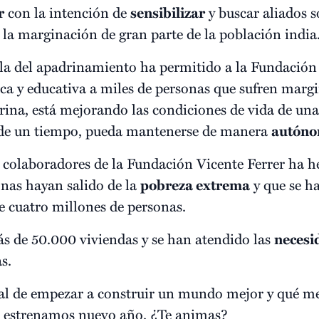
r
con la intención de
sensibilizar
y buscar aliados s
 la marginación de gran parte de la población india
la del apadrinamiento ha permitido a la Fundación 
ca y educativa a miles de personas que sufren marg
rina, está mejorando las condiciones de vida de u
 de un tiempo, pueda mantenerse de manera
autón
s colaboradores de la Fundación Vicente Ferrer ha h
nas hayan salido de la
pobreza extrema
y que se h
 cuatro millones de personas.
s de 50.000 viviendas y se han atendido las
necesi
s.
eal de empezar a construir un mundo mejor y qué m
o estrenamos nuevo año. ¿Te animas?