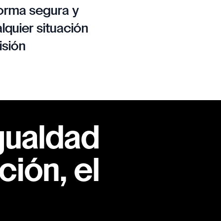
orma segura y
lquier situación
isión
gualdad
ión, el