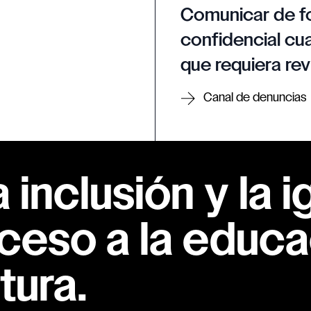
Comunicar de f
confidencial cua
que requiera rev
Canal de denuncias
inclusión y la i
ceso a la educac
tura.