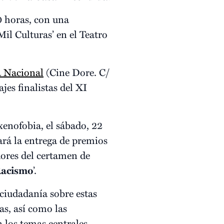
0 horas, con una
il Culturas’ en el Teatro
a Nacional
(Cine Dore. C/
jes finalistas del XI
xenofobia, el sábado, 22
rará la entrega de premios
dores del certamen de
Racismo
’.
 ciudadanía sobre estas
as, así como las
 los temas centrales