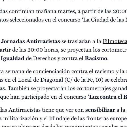
das continúan mañana martes, a partir de las 20:0
tos seleccionados en el concurso ‘La Ciudad de las M
Jornadas Antirracistas
se trasladan a la
Filmotec
artir de las 20:00 horas, se proyectan los cortometra
a Igualdad
de Derechos y contra el
Racismo
.
sta semana de concienciación contra el racismo y la 
s en el Local de Diagonal (C/ de la Fe, 10) se celeb
adas. También se proyectarán los cortometrajes gana
s que han participado en el concurso ‘
Luz contra el 
das Antirracistas tiene que ver con
sensibilizar
a la
a militarización y el blindaje de las fronteras europe
o que se plantean desde los movimientos sociales son