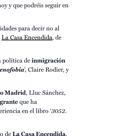
y y que podréis seguir en
vidades para decir no al
n
La Casa Encendida
, de
a política de
inmigración
enofobia
’, Claire Rodier, y
o Madrid
, Lluc Sánchez,
grante
que ha
iencia en el libro ‘
3052.
io de
La Casa Encendida
.