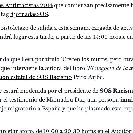
s Antirracistas 2014
que comienzan precisamente ho
htag
#jornadasSOS
.
l pistoletazo de salida a esta semana cargada de acti
ndrá lugar esta tarde, a partir de las 19:00 horas, e
da que lleva por título ‘Crecen los muros, pero otr
 que interviene la autora del libro ‘
El negocio de la
x
ción estatal de SOS Racismo
Peiro Airbe.
e estará moderada por el presidente de
SOS Racism
ar el testimonio de Mamadou Dia, una persona
inmi
je migratorio a España y que ha plasmado esta exper
mpletar aforo, de 19:00 a 20:30 horas en el Auditor