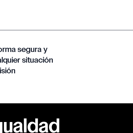
orma segura y
lquier situación
isión
gualdad