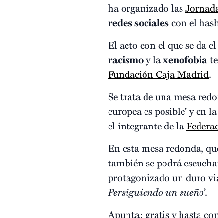
ha organizado las
Jornada
redes sociales
con el has
El acto con el que se da e
racismo
y la
xenofobia
te
Fundación Caja Madrid
.
Se trata de una mesa redon
europea es posible’ y en la
el integrante de la
Federa
En esta mesa redonda, qu
también se podrá escuch
protagonizado un duro via
Persiguiendo un sueño
’.
Apunta: gratis y hasta co