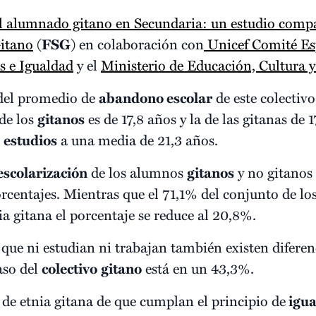
l alumnado gitano en Secundaria: un estudio comp
itano
(
FSG
) en colaboración con
Unicef Comité Es
s e Igualdad
y el
Ministerio de Educación, Cultura 
 del promedio de
abandono escolar
de este colectivo
 de los
gitanos
es de 17,8 años y la de las gitanas de 17
s
estudios
a una media de 21,3 años.
escolarización
de los alumnos
gitanos
y no gitanos 
orcentajes. Mientras que el 71,1% del conjunto de lo
ia gitana el porcentaje se reduce al 20,8%.
que ni estudian ni trabajan también existen diferenc
caso del
colectivo
gitano
está en un 43,3%.
 de etnia gitana de que cumplan el principio de
igua