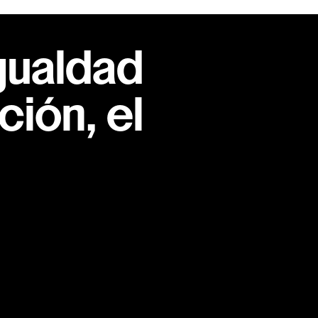
gualdad
ión, el