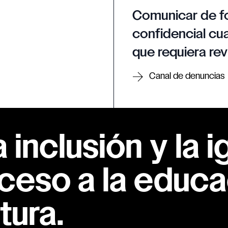
Comunicar de f
confidencial cua
que requiera rev
Canal de denuncias
inclusión y la i
ceso a la educac
tura.