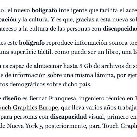
o: el nuevo
bolígrafo
inteligente que facilita el acc
cación
y la cultura. Y es que, gracias a esta nueva so
l acceso a la cultura de las personas con
discapacida
es este
bolígrafo
reproduce información sonora to
na superficie táctil, como puede ser un libro, una 
o
es capaz de almacenar hasta 8 Gb de archivos de s
pas de información sobre una misma lámina, por eje
tos demográficos sobre dicho país.
e
diseño
es Bernat Franquesa, ingeniero técnico en 
ouch Graphics Europe
, que lleva varios años traba
s para personas con
discapacidad
visual, primero en
de Nueva York y, posteriormente, para Touch Graph