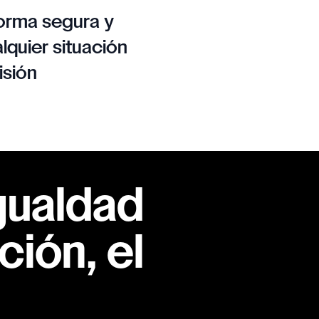
orma segura y
lquier situación
isión
gualdad
ión, el