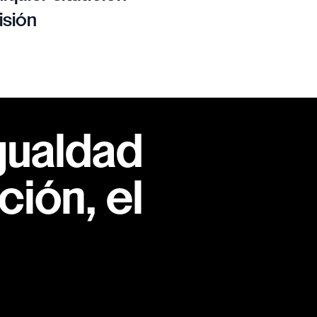
isión
gualdad
ión, el