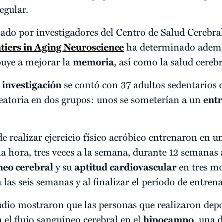
egular.
zado por investigadores del Centro de Salud Cerebra
tiers in Aging Neuroscience
ha determinado además
uye a mejorar la
memoria
, así como la salud cerebr
a
investigación
se contó con 37 adultos sedentarios d
leatoria en dos grupos: unos se someterían a un
entr
 realizar ejercicio físico aeróbico entrenaron en un
a hora, tres veces a la semana, durante 12 semanas a 
neo cerebral
y su
aptitud cardiovascular
en tres mo
a las seis semanas y al finalizar el período de entre
tudio mostraron que las personas que realizaron de
l flujo sanguíneo cerebral en el
hipocampo
, una 