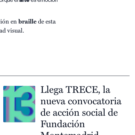
porque el
arte
es emoción
ción en
braille
de esta
ad visual.
Llega TRECE, la
nueva convocatoria
de acción social de
Fundación
Montemadrid