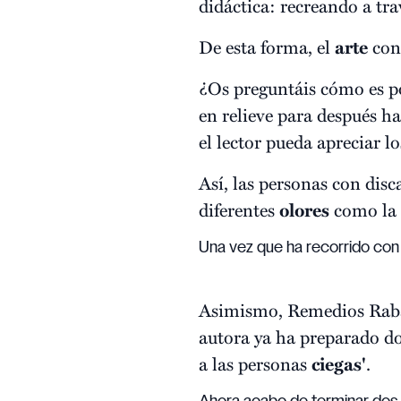
didáctica: recreando a tra
De esta forma, el
arte
con
¿Os preguntáis cómo es po
en relieve para después h
el lector pueda apreciar l
Así, las personas con dis
diferentes
olores
como la l
Una vez que ha recorrido con
Asimismo, Remedios Rabadá
autora ya ha preparado do
a las personas
ciegas'
.