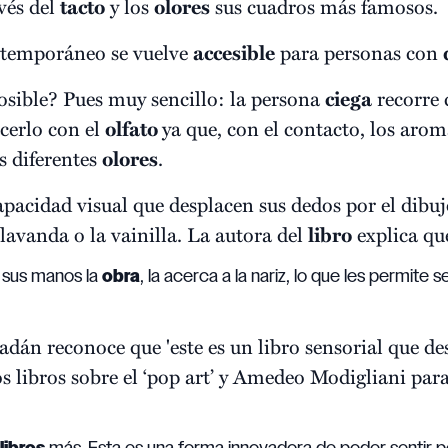
vés del
tacto
y los
olores
sus cuadros más famosos.
temporáneo se vuelve
accesible
para personas con
sible? Pues muy sencillo: la persona
ciega
recorre 
acerlo con el
olfato
ya que, con el contacto, los arom
os diferentes
olores
.
capacidad visual que desplacen sus dedos por el dibu
avanda o la vainilla. La autora del
libro
explica qu
 sus manos la
obra
, la acerca a la nariz, lo que les permite s
n reconoce que 'este es un libro sensorial que desp
s libros sobre el ‘pop art’ y Amedeo Modigliani para