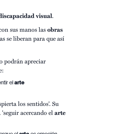
discapacidad
visual
.
con sus manos las
obras
as se liberan para que así
jo podrán apreciar
e:
entir el
arte
ierta los sentidos'. Su
 'seguir acercando el
arte