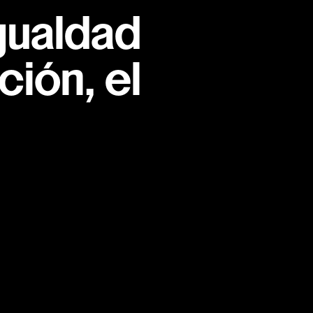
gualdad
ión, el