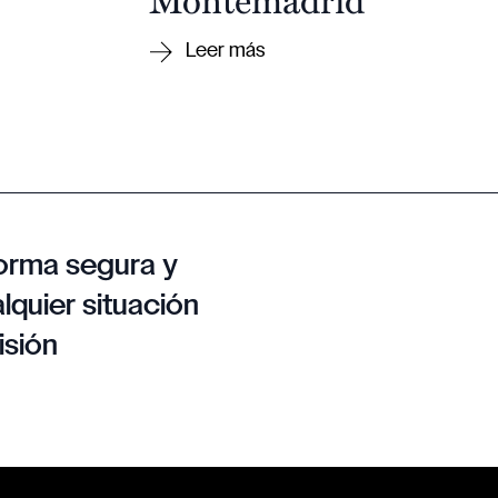
orma segura y
lquier situación
isión