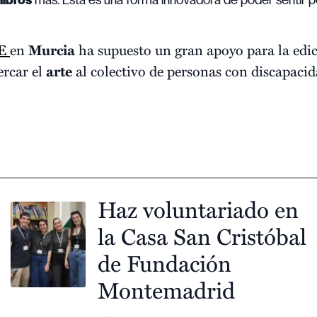
libros
más. Esta es una forma innovadora de poder sentir 
E
en
Murcia
ha supuesto un gran apoyo para la edi
ercar el
arte
al colectivo de personas con discapacid
Haz voluntariado en
la Casa San Cristóbal
de Fundación
Montemadrid