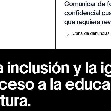
Comunicar de f
confidencial cua
que requiera rev
Canal de denuncias
inclusión y la i
ceso a la educac
tura.