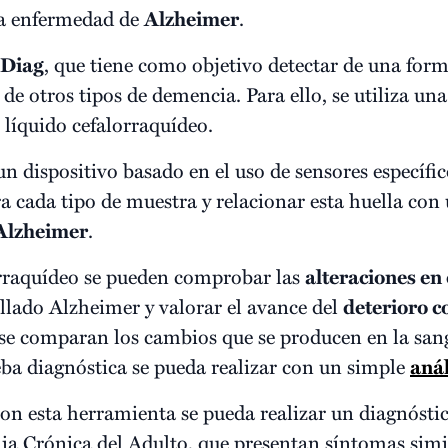
a enfermedad de
Alzheimer
.
hDiag
, que tiene como objetivo detectar de una form
 de otros tipos de demencia. Para ello, se utiliza un
 líquido cefalorraquídeo.
un dispositivo basado en el uso de sensores específ
a cada tipo de muestra y relacionar esta huella con 
Alzheimer
.
orraquídeo se pueden comprobar las
alteraciones en 
llado Alzheimer y valorar el avance del
deterioro c
 se comparan los cambios que se producen en la sang
eba diagnóstica se pueda realizar con un simple
anál
on esta herramienta se pueda realizar un diagnóstico
lia Crónica del Adulto, que presentan síntomas simi