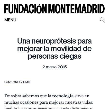
MENÚ
Una neuroprótesis para
mejorar la movilidad de
personas ciegas
2 marzo 2015
Foto: ONCE/ UMH
De sobra sabemos que la
tecnología
sirve en
muchas ocasiones para mejorar nuestras vidas:
facilita las comunicaciones, acorta distancias y