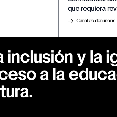
que requiera rev
Canal de denuncias
inclusión y la i
ceso a la educac
tura.