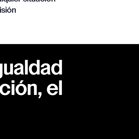
isión
gualdad
ión, el