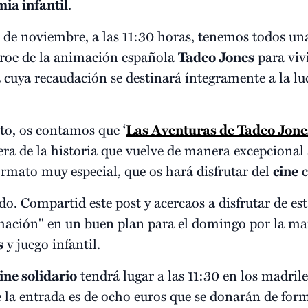
ia infantil
.
 de noviembre, a las 11:30 horas, tenemos todos una
éroe de la animación española
Tadeo Jones
para vivi
a
cuya recaudación se destinará íntegramente a la lu
sto, os contamos que ‘
Las Aventuras de Tadeo Jone
ra de la historia que vuelve de manera excepcional 
ormato muy especial, que os hará disfrutar del
cine
c
o. Compartid este post y acercaos a disfrutar de est
mación" en un buen plan para el domingo por la m
s
y juego infantil.
ine solidario
tendrá lugar a las 11:30 en los madri
de la entrada es de ocho euros que se donarán de for