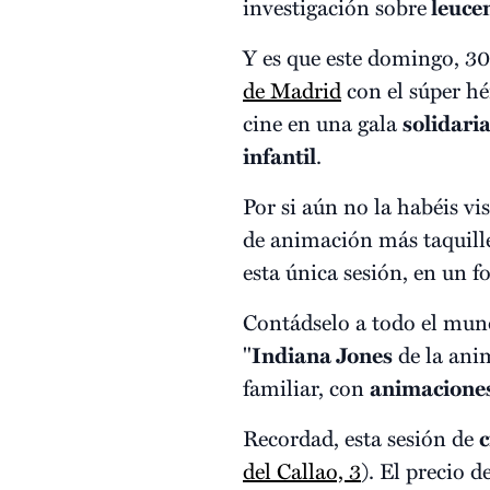
investigación sobre
leucem
Y es que este domingo, 30
de Madrid
con el súper h
cine en una gala
solidari
infantil
.
Por si aún no la habéis vi
de animación más taquille
esta única sesión, en un f
Contádselo a todo el mund
"
Indiana Jones
de la ani
familiar, con
animacione
Recordad, esta sesión de
c
del Callao, 3
). El precio 