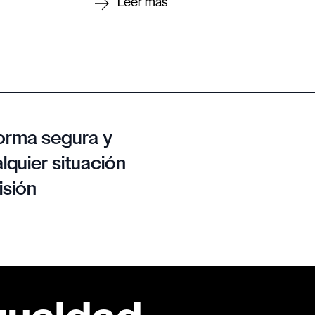
orma segura y
lquier situación
isión