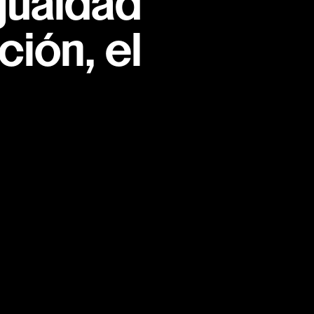
gualdad
ión, el