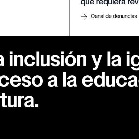
que requiera rev
Canal de denuncias
inclusión y la i
ceso a la educac
tura.