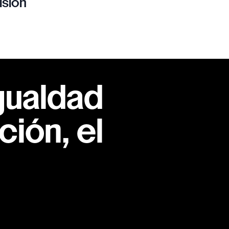
isión
gualdad
ión, el