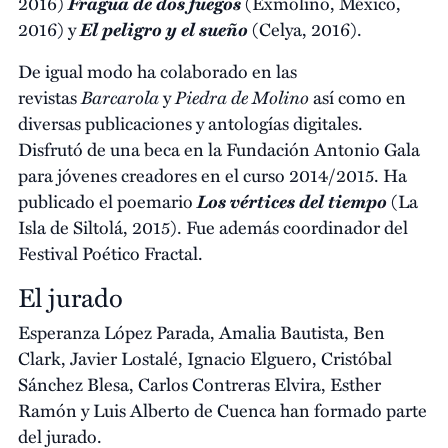
Fragua de dos fuegos
2016)
(Exmolino, México,
El peligro y el sueño
2016) y
(Celya, 2016).
De igual modo ha colaborado en las
Barcarola
Piedra de Molino
revistas
y
así como en
diversas publicaciones y antologías digitales.
Disfrutó de una beca en la Fundación Antonio Gala
para jóvenes creadores en el curso 2014/2015. Ha
Los vértices del tiempo
publicado el poemario
(La
Isla de Siltolá, 2015). Fue además coordinador del
Festival Poético Fractal.
El jurado
Esperanza López Parada, Amalia Bautista, Ben
Clark, Javier Lostalé, Ignacio Elguero, Cristóbal
Sánchez Blesa, Carlos Contreras Elvira, Esther
Ramón y Luis Alberto de Cuenca han formado parte
del jurado.