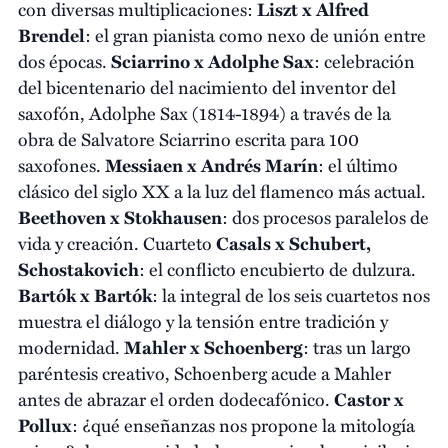
con diversas multiplicaciones:
Liszt x Alfred
Brendel
: el gran pianista como nexo de unión entre
dos épocas.
Sciarrino x Adolphe Sax
: celebración
del bicentenario del nacimiento del inventor del
saxofón, Adolphe Sax (1814-1894) a través de la
obra de Salvatore Sciarrino escrita para 100
saxofones.
Messiaen x Andrés Marín
: el último
clásico del siglo XX a la luz del flamenco más actual.
Beethoven x Stokhausen
: dos procesos paralelos de
vida y creación. Cuarteto
Casals x Schubert,
Schostakovich
: el conflicto encubierto de dulzura.
Bartók x Bartók
: la integral de los seis cuartetos nos
muestra el diálogo y la tensión entre tradición y
modernidad.
Mahler x Schoenberg
: tras un largo
paréntesis creativo, Schoenberg acude a Mahler
antes de abrazar el orden dodecafónico.
Castor x
Pollux
: ¿qué enseñanzas nos propone la mitología